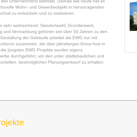
z des Unternehmens befindet. Damals wie heute hat es
chsvolle Wohn- und Gewerbeobjekt in hervorragenden
sal zu entwickeln und zu realisieren.
ei sehr weitreichend: Standortwahl, Grunderwerb,
g und Vermarktung gehören seit über 50 Jahren zu den
 Gestaltung der Gebäude arbeitet die EWG nur mit
eurbüros zusammen, die über jahrelanges Know-how in
 die jüngsten EWG-Projekte wurden eigens
erbe durchgeführt, um den unter städtebaulichen und
urteilten, bestmöglichen Planungsentwurf zu erhalten.
rojekte