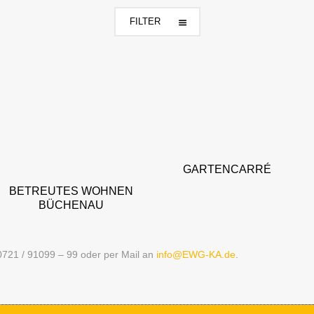
FILTER
1. KARLSRUHE
2. BRUCHSAL
3. WOHNEN
4. GEWERBE
GARTENCARRÉ
BETREUTES WOHNEN
BÜCHENAU
r 0721 / 91099 – 99 oder per Mail an
info@EWG-KA.de
.