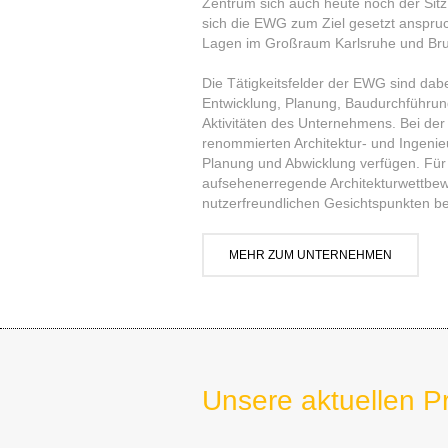
Zentrum sich auch heute noch der Sit
sich die EWG zum Ziel gesetzt anspru
Lagen im Großraum Karlsruhe und Bruch
Die Tätigkeitsfelder der EWG sind dab
Entwicklung, Planung, Baudurchführun
Aktivitäten des Unternehmens. Bei der
renommierten Architektur- und Ingeni
Planung und Abwicklung verfügen. Für
aufsehenerregende Architekturwettbew
nutzerfreundlichen Gesichtspunkten be
MEHR ZUM UNTERNEHMEN
Unsere aktuellen P