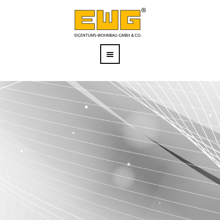
ARCHIVE FOR
project category
: 4.
GEWERBE