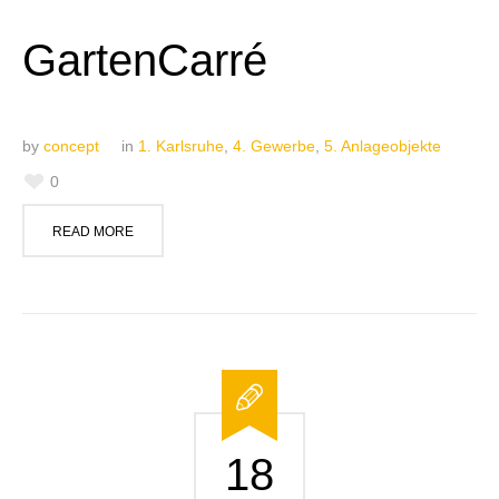
GartenCarré
by
concept
in
1. Karlsruhe
,
4. Gewerbe
,
5. Anlageobjekte
0
READ MORE
18