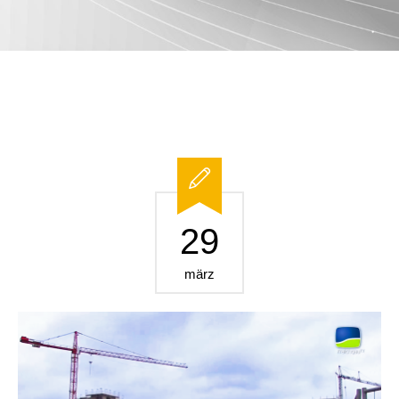
29
märz